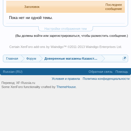
Последнее
Заголовок
сообщение
Пока нет ни одной темы.
Настройки отображения тем
(Вы должны войти или зарегистрироваться, чтобы разместить сообщение.)
Certain
XenForo add-ons by Waindigo
™ ©2011-2013
Waindigo Enterprises Ltd
.
Главная
Форум
Доверенные магазины Казахстана
Russian (RU)
Обратная связь
Помощь
Условия и правила
Политика конфиденциальности
Перевод:
XF-Russia.ru
Some XenForo functionality crafted by
ThemeHouse
.