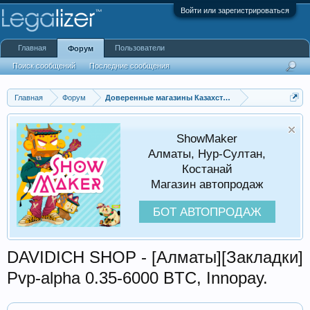
Войти или зарегистрироваться
Главная
Пользователи
Форум
Поиск сообщений
Последние сообщения
Главная
Форум
Доверенные магазины Казахстана
ShowMaker
Алматы, Нур-Султан,
Костанай
Магазин автопродаж
БОТ АВТОПРОДАЖ
DAVIDICH SHOP - [Алматы][Закладки]
Pvp-alpha 0.35-6000 BTC, Innopay.