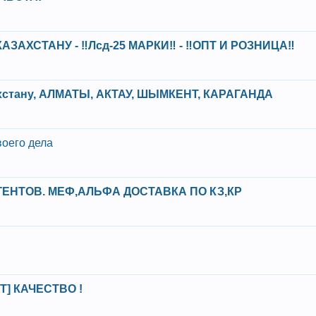
АЗАХСТАНУ - ‼️Лсд-25 МАРКИ‼️ - ‼️ОПТ И РОЗНИЦА‼️
азахстану, АЛМАТЫ, АКТАУ, ШЫМКЕНТ, КАРАГАНДА
воего дела
ЕНТОВ. МЕФ,АЛЬФА ДОСТАВКА ПО КЗ,КР
] КАЧЕСТВО !