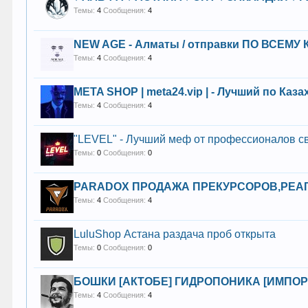
Темы:
4
Сообщения:
4
️NEW AGE - Алматы / отправки ПО ВСЕМУ К
Темы:
4
Сообщения:
4
META SHOP | meta24.vip | - Лучший по К
Темы:
4
Сообщения:
4
"LEVEL" - Лучший меф от профессионалов с
Темы:
0
Сообщения:
0
PARADOX ПРОДАЖА ПРЕКУРСОРОВ,РЕАГ
Темы:
4
Сообщения:
4
LuluShop Астана раздача проб открыта
Темы:
0
Сообщения:
0
БОШКИ [АКТОБЕ] ГИДРОПОНИКА [ИМПОРТ
Темы:
4
Сообщения:
4