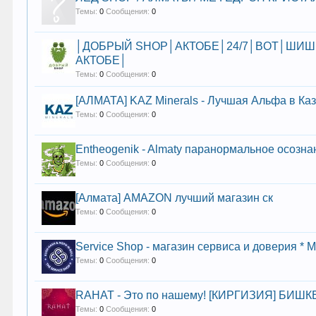
Темы:
0
Сообщения:
0
│ДОБРЫЙ SHOP│АКТОБЕ│24/7│BOT│ШИШ
АКТОБЕ│
Темы:
0
Сообщения:
0
[АЛМАТА] KAZ Minerals - Лучшая Альфа в Каз
Темы:
0
Сообщения:
0
Entheogenik - Almaty паранормальное осозна
Темы:
0
Сообщения:
0
[Алмата] AMAZON лучший магазин ск
Темы:
0
Сообщения:
0
Service Shop - магазин сервиса и доверия 
Темы:
0
Сообщения:
0
RAHAT - Это по нашему! [КИРГИЗИЯ] БИШ
Темы:
0
Сообщения:
0