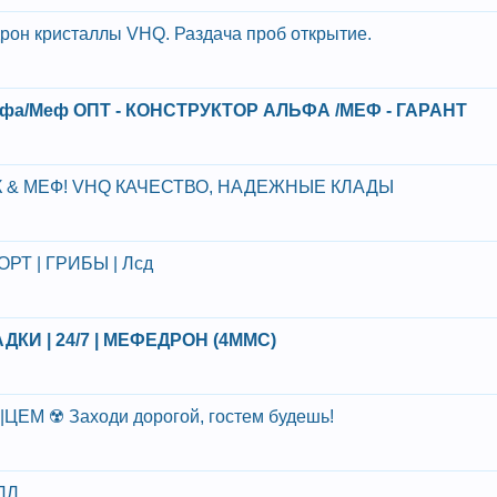
он кристаллы VHQ. Раздача проб открытие.
- Альфа/Меф ОПТ - КОНСТРУКТОР АЛЬФА /МЕФ - ГАРАНТ
СК & МЕФ! VHQ КАЧЕСТВО, НАДЕЖНЫЕ КЛАДЫ
ОРТ | ГРИБЫ | Лсд
ДКИ | 24/7 | МЕФЕДРОН (4MMC)
ЕМ ☢️ Заходи дорогой, гостем будешь!
ЛЛ