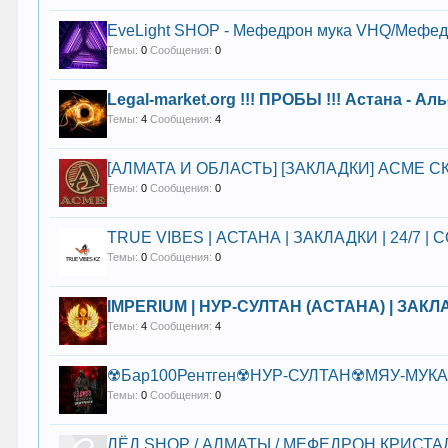
EveLight SHOP - Мефедрон мука VHQ/Мефедр
Темы:
0
Сообщения:
0
Legal-market.org !!! ПРОБЫ !!! Астана 
Темы:
4
Сообщения:
4
[АЛМАТА И ОБЛАСТЬ] [ЗАКЛАДКИ] ACME 
Темы:
0
Сообщения:
0
TRUE VIBES | АСТАНА | ЗАКЛАДКИ | 24/7 | С
Темы:
0
Сообщения:
0
IMPERIUM | НУР-СУЛТАН (АСТАНА) | ЗАКЛА
Темы:
4
Сообщения:
4
☢️Бар100Рентген☢️НУР-СУЛТАН☢️МЯУ-МУКА|Ц
Темы:
0
Сообщения:
0
ЛЁД SHOP / АЛМАТЫ / МЕФЕДРОН КРИСТА