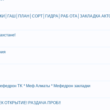
КИ│ГАШ│ПЛАН│СОРТ│ГИДРА│РАБ ОТА│ЗАКЛАДКА АКТ
ахстане!
ния
* Мефедрон TK * Меф Алматы * Мефедрон закладки
КЕК ОТКРЫТИЕ! РАЗДАЧА ПРОБ!!