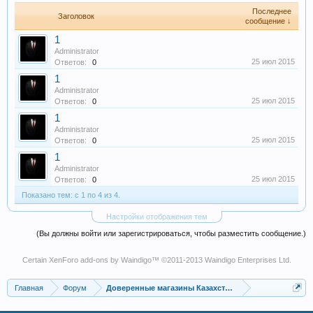
Последнее
Заголовок
сообщение ↓
1
Administrator
25 июл 2015
Ответов:
0
1
Administrator
25 июл 2015
Ответов:
0
1
Administrator
25 июл 2015
Ответов:
0
1
Administrator
25 июл 2015
Ответов:
0
Показано тем: с 1 по 4 из 4.
Настройки отображения тем
(Вы должны войти или зарегистрироваться, чтобы разместить сообщение.)
Certain
XenForo add-ons by Waindigo
™ ©2011-2013
Waindigo Enterprises Ltd
.
Главная
Форум
Доверенные магазины Казахстана