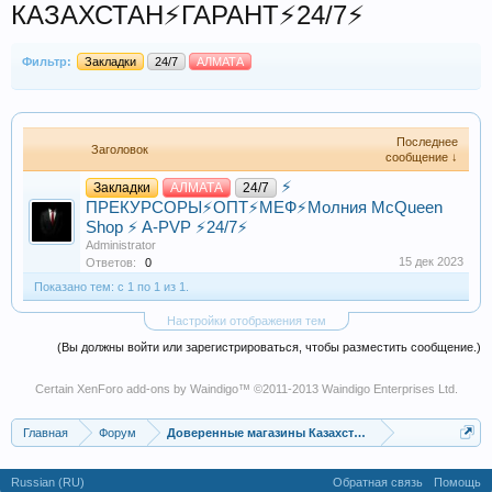
КАЗАХСТАН⚡️ГАРАНТ⚡️24/7⚡️
Фильтр:
Закладки
24/7
АЛМАТА
Последнее
Заголовок
сообщение ↓
⚡️
Закладки
АЛМАТА
24/7
ПРЕКУРСОРЫ⚡️ОПТ⚡️МЕФ⚡️Молния McQueen
Shop ⚡️ A-PVP ⚡️24/7⚡️
Administrator
15 дек 2023
Ответов:
0
Показано тем: с 1 по 1 из 1.
Настройки отображения тем
(Вы должны войти или зарегистрироваться, чтобы разместить сообщение.)
Certain
XenForo add-ons by Waindigo
™ ©2011-2013
Waindigo Enterprises Ltd
.
Главная
Форум
Доверенные магазины Казахстана
Russian (RU)
Обратная связь
Помощь