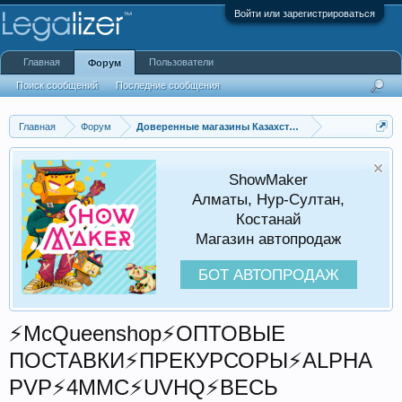
Войти или зарегистрироваться
Главная
Пользователи
Форум
Поиск сообщений
Последние сообщения
Главная
Форум
Доверенные магазины Казахстана
ShowMaker
Алматы, Нур-Султан,
Костанай
Магазин автопродаж
БОТ АВТОПРОДАЖ
⚡️McQueenshop⚡️ОПТОВЫЕ
ПОСТАВКИ⚡️ПРЕКУРСОРЫ⚡️ALPHA
PVP⚡️4MMC⚡️UVHQ⚡️ВЕСЬ