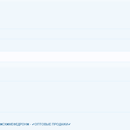
★ - ❌СК❌МЕФЕДРОН❌ - ✔ОПТОВЫЕ ПРОДАЖИ✔