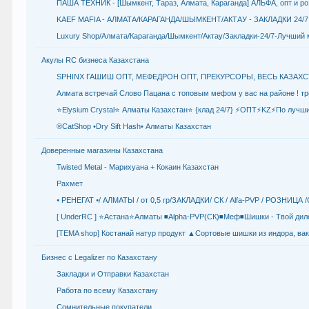
ПАША ТЕХНИК - [Шымкент, Тараз, Алмата, Караганда] АЛЬФА, опт и розн
KAEF MAFIA - АЛМАТА/КАРАГАНДА/ШЫМКЕНТ/АКТАУ - ЗАКЛАДКИ 24
Luxury Shop/Алмата/Караганда/Шымкент/Актау/Закладки-24/7-Лучший 
Акулы RC бизнеса Казахстана
SPHINX ГАШИШ ОПТ, МЕФЕДРОН ОПТ, ПРЕКУРСОРЫ, ВЕСЬ КАЗАХС
Алмата встречай Слово Пацана с топовым мефом у вас на районе ! тр
⭐Elysium Crystal⭐ Алматы Казахстан⭐ {клад 24/7} ⚡ОПТ⚡KZ⚡По луч
®CatShop •Dry Sift Hash• Алматы Казахстан
Доверенные магазины Казахстана
Twisted Metal - Марихуана + Кокаин Казахстан
Рахмет
⦁ ΡΕΗΕΓΑΤ ⦁/ АЛМАТЫ / от 0,5 гр/ЗАКЛАДКИ/ СК / Alfa-PVP / РОЗН
[ UnderRC ] ⭐Астана⭐Алматы ◾Alpha-PVP(СК)◾Меф◾Шишки - Твой диле
[TEMA shop] Костанай натур продукт ▲Сортовые шишки из индора, в
Бизнес с Legalizer по Казахстану
Закладки и Отправки Казахстан
Работа по всему Казахстану
Сомнительные покупатели