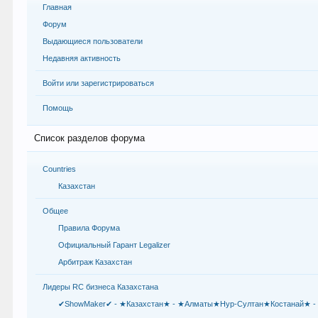
Главная
Форум
Выдающиеся пользователи
Недавняя активность
Войти или зарегистрироваться
Помощь
Список разделов форума
Countries
Казахстан
Общее
Правила Форума
Официальный Гарант Legalizer
Арбитраж Казахстан
Лидеры RC бизнеса Казахстана
✔ShowMaker✔ - ★Казахстан★ - ★Алматы★Нур-Султан★Костанай