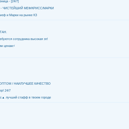
ица - [24/7]
/7 - ЧИСТЕЙШИЙ МЕФ/КРИСС/МАРКИ
меф и Марки на рынке КЗ
ТАН.
ебуются сотрудника высокая зп!
шим ценам⚡
ИЦА /ОПТОМ / НАИЛУЧШЕЕ КАЧЕСТВО
р! 24/7
акс▲ лучший стафф в твоем городе