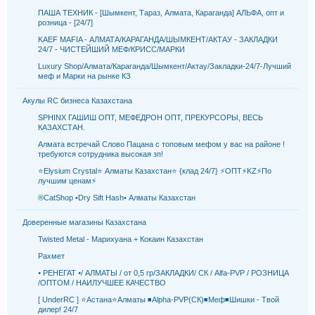
ПАША ТЕХНИК - [Шымкент, Тараз, Алмата, Караганда] АЛЬФА, опт и
розница - [24/7]
KAEF MAFIA - АЛМАТА/КАРАГАНДА/ШЫМКЕНТ/АКТАУ - ЗАКЛАДКИ
24/7 - ЧИСТЕЙШИЙ МЕФ/КРИСС/МАРКИ
Luxury Shop/Алмата/Караганда/Шымкент/Актау/Закладки-24/7-Лучший
меф и Марки на рынке КЗ
Акулы RC бизнеса Казахстана
SPHINX ГАШИШ ОПТ, МЕФЕДРОН ОПТ, ПРЕКУРСОРЫ, ВЕСЬ
КАЗАХСТАН.
Алмата встречай Слово Пацана с топовым мефом у вас на районе !
требуются сотрудника высокая зп!
⭐Elysium Crystal⭐ Алматы Казахстан⭐ {клад 24/7} ⚡ОПТ⚡KZ⚡По
лучшим ценам⚡
®CatShop •Dry Sift Hash• Алматы Казахстан
Доверенные магазины Казахстана
Twisted Metal - Марихуана + Кокаин Казахстан
Рахмет
⦁ ΡΕΗΕΓΑΤ ⦁/ АЛМАТЫ / от 0,5 гр/ЗАКЛАДКИ/ СК / Alfa-PVP / РОЗНИЦА
/ОПТОМ / НАИЛУЧШЕЕ КАЧЕСТВО
[ UnderRC ] ⭐Астана⭐Алматы ◾Alpha-PVP(СК)◾Меф◾Шишки - Твой
дилер! 24/7