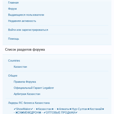
Главная
Форум
Выдающиеся пользователи
Недавняя активность
Войти или зарегистрироваться
Помощь
Список разделов форума
Countries
Казахстан
Общее
Правила Форума
Официальный Гарант Legalizer
Арбитраж Казахстан
Лидеры RC бизнеса Казахстана
✔ShowMaker✔ - ★Казахстан★ - ★Алматы★Нур-Султан★Костанай★
- ❌СК❌МЕФЕДРОН❌ - ✔ОПТОВЫЕ ПРОДАЖИ✔