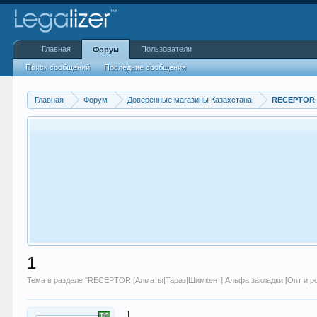
Главная
Пользователи
Форум
Поиск сообщений
Последние сообщения
Главная
Форум
Доверенные магазины Казахстана
RECEPTOR [
1
Тема в разделе "
RECEPTOR [Алматы|Taраз|Шимкент] Альфа закладки [Опт и ро
1