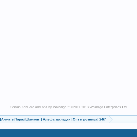
Certain
XenForo add-ons by Waindigo
™ ©2011-2013
Waindigo Enterprises Ltd
.
Алматы|Taраз|Шимкент] Альфа закладки [Опт и розница] 24/7