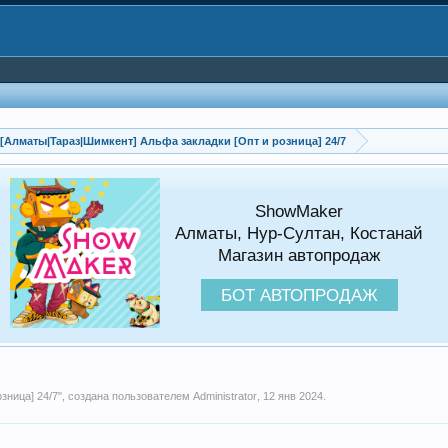
Алматы|Taраз|Шимкент] Альфа закладки [Опт и розница] 24/7
ShowMaker
Алматы, Нур-Султан, Костанай
Магазин автопродаж
БОТ АВТОПРОДАЖ
зница] 24/7
", создана пользователем
Administrator
,
12 янв 2024
.