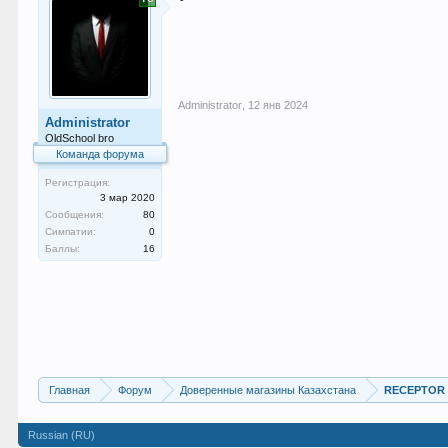
Administrator
,
12 янв 2024
Administrator
OldSchool bro
Команда форума
Регистрация:
3 мар 2020
Сообщения:
80
Симпатии:
0
Баллы:
16
Главная
Форум
Доверенные магазины Казахстана
RECEPTOR [
Russian (RU)