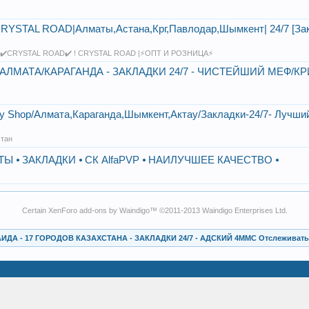
RYSTAL ROAD|Алматы,Астана,Крг,Павлодар,Шымкент| 24/7 [За
 ✔️CRYSTAL ROAD✔️ ! CRYSTAL ROAD |⚡️ОПТ И РОЗНИЦА⚡️
 АЛМАТА/КАРАГАНДА - ЗАКЛАДКИ 24/7 - ЧИСТЕЙШИЙ МЕФ/К
ry Shop/Алмата,Караганда,Шымкент,Актау/Закладки-24/7- Лучши
стан
ТЫ ⦁ ЗАКЛАДКИ ⦁ СК AlfaPVP ⦁ НАИЛУЧШЕЕ КАЧЕСТВО ⦁
Certain
XenForo add-ons by Waindigo
™ ©2011-2013
Waindigo Enterprises Ltd
.
ИДА - 17 ГОРОДОВ КАЗАХСТАНА - ЗАКЛАДКИ 24/7 - АДСКИЙ 4MMC Отслеживать