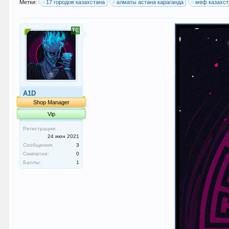
Метки:
17 городов казахстана
алматы астана караганда
меф казахст
A1D
Shop Manager
Vip
Регистрация:
24 июн 2021
Сообщения:
3
Симпатии:
0
Баллы:
1