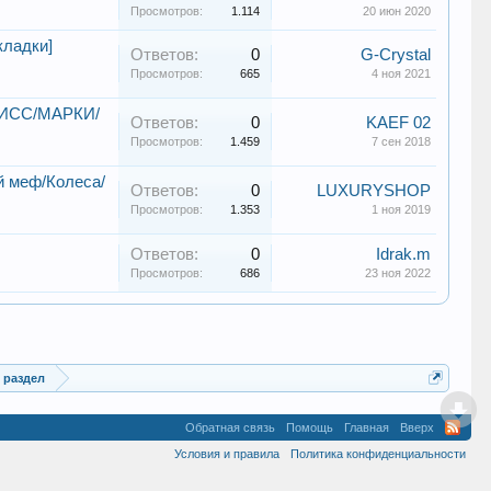
Просмотров:
1.114
20 июн 2020
кладки]
Ответов:
0
G-Crystal
Просмотров:
665
4 ноя 2021
РИСС/МАРКИ/
Ответов:
0
KAEF 02
Просмотров:
1.459
7 сен 2018
й меф/Колеса/
Ответов:
0
LUXURYSHOP
Просмотров:
1.353
1 ноя 2019
Ответов:
0
Idrak.m
Просмотров:
686
23 ноя 2022
 раздел
Обратная связь
Помощь
Главная
Вверх
Условия и правила
Политика конфиденциальности