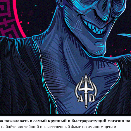
ро пожаловать в самый крупный и быстрорастущий магазин на 
а найдёте чистейший и качественный 4ммс по лучшим ценам.