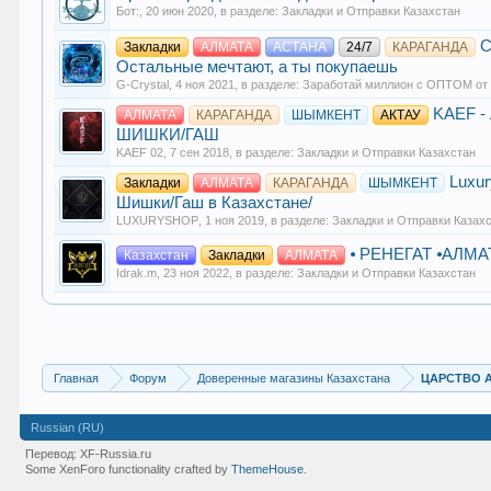
Бот:
,
20 июн 2020
, в разделе:
Закладки и Отправки Казахстан
C
Закладки
АЛМАТА
АСТАНА
24/7
КАРАГАНДА
Остальные мечтают, а ты покупаешь
G-Crystal
,
4 ноя 2021
, в разделе:
Заработай миллион с ОПТОМ от
KAEF -
АЛМАТА
КАРАГАНДА
ШЫМКЕНТ
АКТАУ
ШИШКИ/ГАШ
KAEF 02
,
7 сен 2018
, в разделе:
Закладки и Отправки Казахстан
Luxu
Закладки
АЛМАТА
КАРАГАНДА
ШЫМКЕНТ
Шишки/Гаш в Казахстане/
LUXURYSHOP
,
1 ноя 2019
, в разделе:
Закладки и Отправки Казах
⦁ ΡΕΗΕΓΑΤ ⦁АЛМА
Казахстан
Закладки
АЛМАТА
Idrak.m
,
23 ноя 2022
, в разделе:
Закладки и Отправки Казахстан
Главная
Форум
Доверенные магазины Казахстана
ЦАРСТВО А
Russian (RU)
Перевод:
XF-Russia.ru
Some XenForo functionality crafted by
ThemeHouse
.