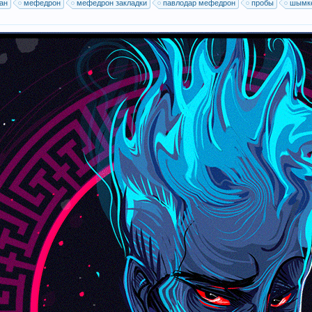
ан
мефедрон
мефедрон закладки
павлодар мефедрон
пробы
шымк