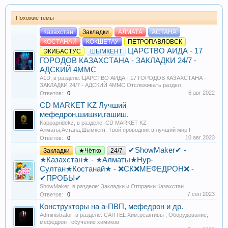
Похожие темы
Казахстан
Закладки
АЛМАТА
АСТАНА
КОСТАНАЙ
КОКШЕТАУ
ПЕТРОПАВЛОВСК
ЦАРСТВО АИДА - 17
ЭКИБАСТУС
ШЫМКЕНТ
ГОРОДОВ КАЗАХСТАНА - ЗАКЛАДКИ 24/7 -
АДСКИЙ 4MMC
A1D
, в разделе:
ЦАРСТВО АИДА - 17 ГОРОДОВ КАЗАХСТАНА -
ЗАКЛАДКИ 24/7 - АДСКИЙ 4MMC Отслеживать раздел
6 авг 2022
Ответов:
0
CD MARKET KZ Лучший
мефедрон,шишки,гашиш.
Kappapridekz
, в разделе:
CD MARKET KZ
Алматы,Астана,Шымкент. Твой проводник в лучший мир !
10 авг 2023
Ответов:
0
✔ShowMaker✔ -
Закладки
★Чётко
24/7
★Казахстан★ - ★Алматы★Нур-
Султан★Костанай★ - ❌СК❌МЕФЕДРОН❌ -
✔ПРОБЫ✔
ShowMaker
, в разделе:
Закладки и Отправки Казахстан
7 сен 2023
Ответов:
0
Конструкторы на а-ПВП, мефедрон и др.
Administrator
, в разделе:
CARTEL Хим.реактивы , Оборудование,
мефедрон , обучение химиков