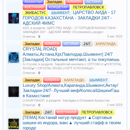
Казахстан
Закладки
АЛМАТА
АСТАНА
КОСТАНАЙ
КОКШЕТАУ
ПЕТРОПАВЛОВСК
ЦАРСТВО АИДА - 17
ЭКИБАСТУС
ШЫМКЕНТ
ГОРОДОВ КАЗАХСТАНА - ЗАКЛАДКИ 24/7 -
АДСКИЙ 4MMC
A1D
, в разделе:
ЦАРСТВО АИДА - 17 ГОРОДОВ КАЗАХСТАНА -
ЗАКЛАДКИ 24/7 - АДСКИЙ 4MMC Отслеживать раздел
6 авг 2022
Ответов:
0
Закладки
АЛМАТА
АСТАНА
24/7
КАРАГАНДА
CRYSTAL ROAD|
Алматы,Астана,Крг,Павлодар,Шымкент| 24/7
[Закладки] Остальные мечтают, а ты покупаешь
G-Crystal
, в разделе:
Заработай миллион с ОПТОМ от ✔️CRYSTAL
ROAD✔️ ! CRYSTAL ROAD |⚡️ОПТ И РОЗНИЦА⚡️
4 ноя 2021
Ответов:
0
Закладки
АЛМАТА
КАРАГАНДА
ШЫМКЕНТ
Luxury Shop/Алмата,Караганда,Шымкент,Актау/
Закладки-24/7- Лучший меф/Колеса/Шишки/Гаш
в Казахстане/
LUXURYSHOP
, в разделе:
Закладки и Отправки Казахстан
1 ноя 2019
Ответов:
0
Закладки
24/7
КОСТАНАЙ
ПЕТРОПАВЛОВСК
[TEMA] Костанай натур продукт ▲Сортовые
шишки из индора, вакс▲ лучший стафф в твоем
городе