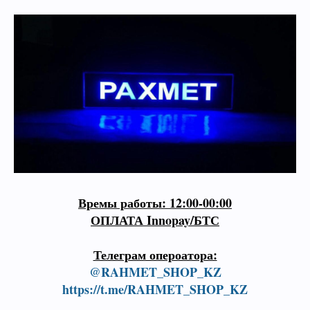
Времы работы: 12:00-00:00
ОПЛАТА Innopay/БТС
Телеграм опероатора:
@RAHMET_SHOP_KZ
https://t.me/RAHMET_SHOP_KZ