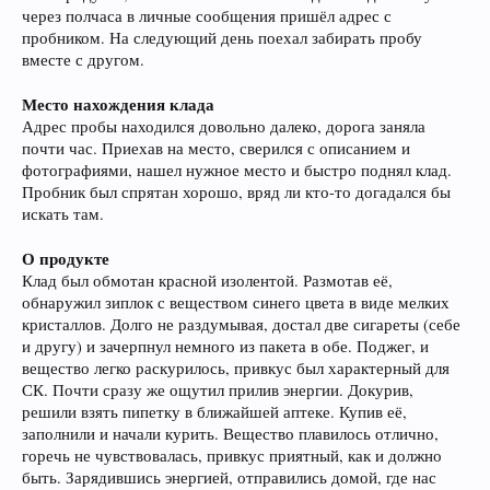
через полчаса в личные сообщения пришёл адрес с
пробником. На следующий день поехал забирать пробу
вместе с другом.
Место нахождения клада
Адрес пробы находился довольно далеко, дорога заняла
почти час. Приехав на место, сверился с описанием и
фотографиями, нашел нужное место и быстро поднял клад.
Пробник был спрятан хорошо, вряд ли кто-то догадался бы
искать там.
О продукте
Клад был обмотан красной изолентой. Размотав её,
обнаружил зиплок с веществом синего цвета в виде мелких
кристаллов. Долго не раздумывая, достал две сигареты (себе
и другу) и зачерпнул немного из пакета в обе. Поджег, и
вещество легко раскурилось, привкус был характерный для
СК. Почти сразу же ощутил прилив энергии. Докурив,
решили взять пипетку в ближайшей аптеке. Купив её,
заполнили и начали курить. Вещество плавилось отлично,
горечь не чувствовалась, привкус приятный, как и должно
быть. Зарядившись энергией, отправились домой, где нас