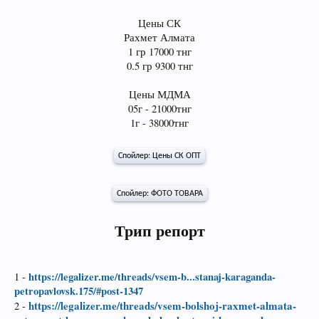
Цены СК
Рахмет Алмата
1 гр 17000 тнг
0.5 гр 9300 тнг
Цены МДМА
05г - 21000тнг
1г - 38000тнг
Спойлер:
Цены СК ОПТ
Спойлер:
ФОТО ТОВАРА
Трип репорт
https://legalizer.me/threads/vsem-b...stanaj-karaganda-
1 -
petropavlovsk.175/#post-1347
https://legalizer.me/threads/vsem-bolshoj-raxmet-almata-
2 -