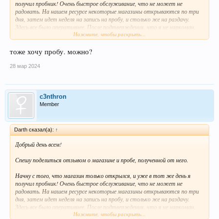
получил пробник! Очень быстрое обслуживание, что не может не
радовать. На нашем ресурсе некоторые магазины открываются по три
В завершение, хочу поблагодарить магазин и его команду за отличное
дня, затем идет неделя на запись на пробу, и столько же на раздачу.
обслуживание и доверие. Удачи и стабильности вам!
Здесь все было оперативнее. После подтверждения, что я не наркоман,
Нажмите, чтобы раскрыть...
мне выдали адрес в личные сообщения и пожелали удачи. Выехал с другом
Спасибо всем за внимание!
за кладом. Адрес предоставили в виде ссылки на карту с фото, что
оказалось очень удобно.
тоже хочу пробу. можно?
Ехал долго, сначала на пароме, затем на оленях, и наконец, место
28 мар 2024
оказалось под рукой. Место было описано четко и понятно. Найти клад
было несложно. Место тихое, людей не было видно. Кладчик молодец, все
было сделано отлично.
c3nthron
Member
Упаковка простая: изолента и один зип-пакет. Нужно было бы два зипа,
немного просыпалось. Вещество синее, в камнях, вес 0,6 грамма —
довольно щедро для пробы.
Darth сказал(а):
↑
Употреблял, как обычно, через сигареты. Вещество плавится нормально и
Добрый день всем!
быстро. Эффект пришел мгновенно: легкая дрожь, повышенная
температура, немного тревоги. Потливость, энергия, эйфория — все
Спешу поделиться отзывом о магазине и пробе, полученной от него.
присутствовало, но умеренно.
Начну с того, что магазин только открылся, и уже в тот же день я
Разделил пробу с другом, он был доволен.
получил пробник! Очень быстрое обслуживание, что не может не
радовать. На нашем ресурсе некоторые магазины открываются по три
В завершение, хочу поблагодарить магазин и его команду за отличное
дня, затем идет неделя на запись на пробу, и столько же на раздачу.
обслуживание и доверие. Удачи и стабильности вам!
Здесь все было оперативнее. После подтверждения, что я не наркоман,
Нажмите, чтобы раскрыть...
мне выдали адрес в личные сообщения и пожелали удачи. Выехал с другом
Спасибо всем за внимание!