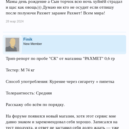
Мамы день рождение а Сын торчок всю ночь хуйнёй страдал
ОПЛАТА Innopay/БТС
и щас как овощь))) Думаю ни кто не осудит если отпишу
после полуночи Рахмет заранее Рахмет! Всем мира!
Це ны СК
Рахмет Алмата
28 мар 2024
1 гр 17000 тнг
0.5 гр 9300 тнг
Finik
Цены МДМА
05г - 21000тнг
New Member
1г - 38000тнг
Трип-репорт по пробе "СК" от магазина "РАХМЕТ" 0,6 гр
Спойлер:
Цены СК ОПТ
Тестер: М 74 кг
Спойлер:
ФОТО ТОВАРА
Способ употребления: Курение через сигарету + пипетка
Толерантность: Средняя
Расскажу обо всём по порядку.
На форуме появился новый магазин, хотя этот сервис мне
давно знаком и зарекомендовал себя хорошо. Записался на
тест продукта, и ответ не заставил себя долго ждать — уже