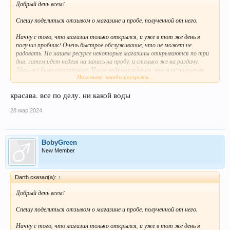
Добрый день всем!
Спешу поделиться отзывом о магазине и пробе, полученной от него.
Начну с того, что магазин только открылся, и уже в тот же день я
получил пробник! Очень быстрое обслуживание, что не может не
радовать. На нашем ресурсе некоторые магазины открываются по три
дня, затем идет неделя на запись на пробу, и столько же на раздачу.
Здесь все было оперативнее. После подтверждения, что я не наркоман,
Нажмите, чтобы раскрыть...
мне выдали адрес в личные сообщения и пожелали удачи. Выехал с другом
за кладом. Адрес предоставили в виде ссылки на карту с фото, что
оказалось очень удобно.
красава. все по делу. ни какой воды
Ехал долго, сначала на пароме, затем на оленях, и наконец, место
28 мар 2024
оказалось под рукой. Место было описано четко и понятно. Найти клад
было несложно. Место тихое, людей не было видно. Кладчик молодец, все
было сделано отлично.
BobyGreen
New Member
Упаковка простая: изолента и один зип-пакет. Нужно было бы два зипа,
немного просыпалось. Вещество синее, в камнях, вес 0,6 грамма —
довольно щедро для пробы.
Darth сказал(а):
↑
Употреблял, как обычно, через сигареты. Вещество плавится нормально и
Добрый день всем!
быстро. Эффект пришел мгновенно: легкая дрожь, повышенная
температура, немного тревоги. Потливость, энергия, эйфория — все
Спешу поделиться отзывом о магазине и пробе, полученной от него.
присутствовало, но умеренно.
Начну с того, что магазин только открылся, и уже в тот же день я
Разделил пробу с другом, он был доволен.