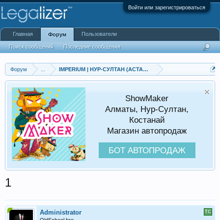
Войти или зарегистрироваться
Главная
Пользователи
Форум
Поиск сообщений
Последние сообщения
Форум
...
IMPERIUM | НУР-СУЛТАН (АСТАНА) | ЗАКЛАДКИ | 24/7 | МЕ
ShowMaker
Алматы, Нур-Султан,
Костанай
Магазин автопродаж
БОТ АВТОПРОДАЖ
1
Administrator