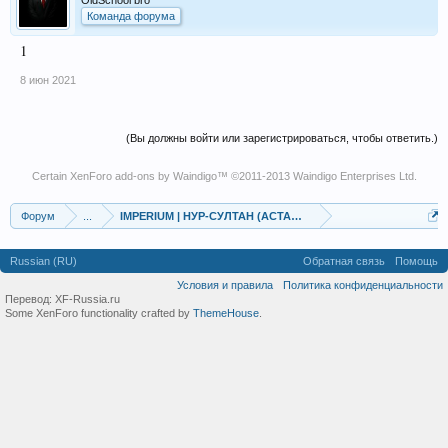
OldSchool bro
Команда форума
1
8 июн 2021
(Вы должны войти или зарегистрироваться, чтобы ответить.)
Certain
XenForo add-ons by Waindigo
™ ©2011-2013
Waindigo Enterprises Ltd
.
Форум
...
IMPERIUM | НУР-СУЛТАН (АСТАНА) | ЗАКЛАДКИ | 24/7 | МЕ
Russian (RU)
Обратная связь
Помощь
Условия и правила
Политика конфиденциальности
Перевод:
XF-Russia.ru
Some XenForo functionality crafted by
ThemeHouse
.